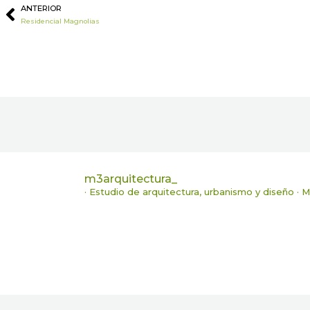
ANTERIOR
Ant
Residencial Magnolias
m3arquitectura_
· Estudio de arquitectura, urbanismo y diseño ·
Ma